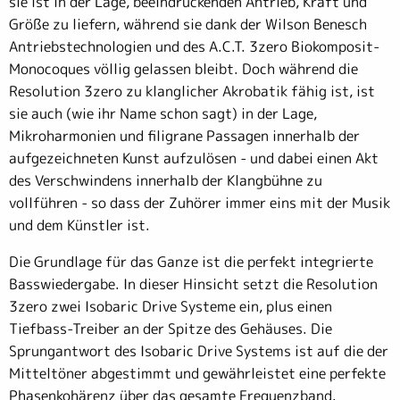
sie ist in der Lage, beeindruckenden Antrieb, Kraft und
Größe zu liefern, während sie dank der Wilson Benesch
Antriebstechnologien und des A.C.T. 3zero Biokomposit-
Monocoques völlig gelassen bleibt. Doch während die
Resolution 3zero zu klanglicher Akrobatik fähig ist, ist
sie auch (wie ihr Name schon sagt) in der Lage,
Mikroharmonien und filigrane Passagen innerhalb der
aufgezeichneten Kunst aufzulösen - und dabei einen Akt
des Verschwindens innerhalb der Klangbühne zu
vollführen - so dass der Zuhörer immer eins mit der Musik
und dem Künstler ist.
Die Grundlage für das Ganze ist die perfekt integrierte
Basswiedergabe. In dieser Hinsicht setzt die Resolution
3zero zwei Isobaric Drive Systeme ein, plus einen
Tiefbass-Treiber an der Spitze des Gehäuses. Die
Sprungantwort des Isobaric Drive Systems ist auf die der
Mitteltöner abgestimmt und gewährleistet eine perfekte
Phasenkohärenz über das gesamte Frequenzband.